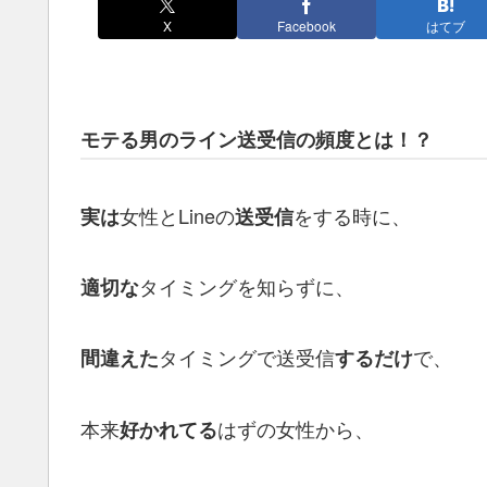
X
Facebook
はてブ
モテる男のライン送受信の頻度とは！？
女性とLineの
をする時に、
実は
送受信
タイミングを知らずに、
適切な
タイミングで送受信
で、
間違えた
するだけ
本来
はずの女性から、
好かれてる