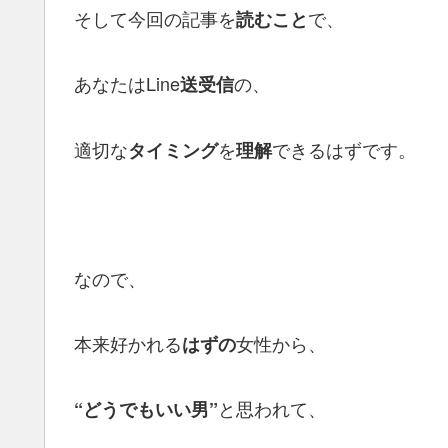
そして今回の記事を
で、
読むこと
あなたはLine
の、
送受信
適切な
を
できるはずです。
タイミング
理解
なので、
本来好かれる
女性から、
はずの
と思われて、
“どうでもいい男”