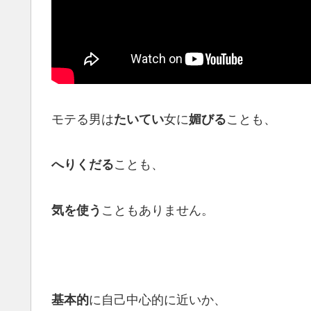
モテる男は
女に
ことも、
たいてい
媚びる
ことも、
へりくだる
こともありません。
気を使う
に自己中心的に近いか、
基本的