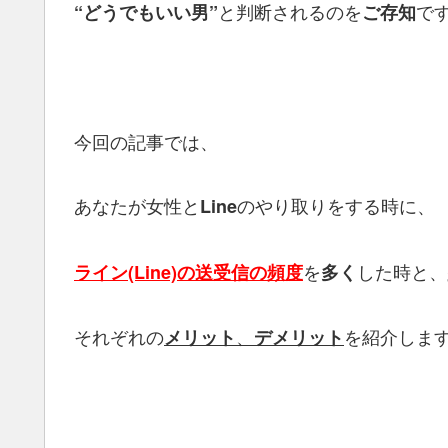
と判断されるのを
で
“どうでもいい男”
ご存知
今回の記事では、
あなたが女性と
のやり取りをする時に、
Line
を
した時と、
ライン(Line)の送受信の頻度
多く
それぞれの
、
を紹介しま
メリット
デメリット