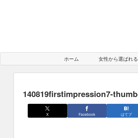
ホーム
140819firstimpression7-thumb
X
Facebook
はてブ