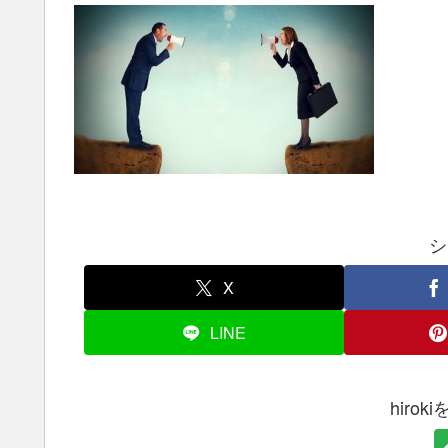
シ
X
LINE
hiro