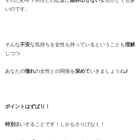
いのです。
そんな
不安
な気持ちを女性も持っているということも
理解
しつつ
あなたの
憧れ
の女性との関係を
深めて
いきましょうね♪
ポイントはずばり！
特別
扱いすることです！しかもさりげなく！