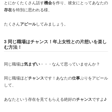
とにかくたくさん話す
機会
を作り、彼女にとってあなたの
存在
を特別に思われる様、
たくさん
アピール
してみましょう。
3 同じ職場はチャンス！年上女性との片想いを楽し
む方法！
同じ職場は
気まずい
・・・なんて思っていませんか？
同じ職場ほど
チャンス
です！あなたの
仕事
ぶりをアピール
して、
あなたという存在を見てもらえる絶好の
チャンス
ですよ♪