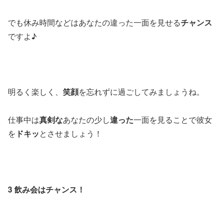
でも休み時間などはあなたの違った一面を見せる
チャンス
ですよ♪
明るく楽しく、
笑顔
を忘れずに過ごしてみましょうね。
仕事中は
真剣な
あなたの少し
違った
一面を見ることで彼女
を
ドキッ
とさせましょう！
3 飲み会はチャンス！