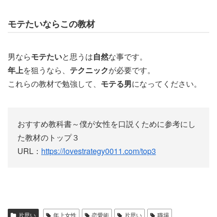
モテたいならこの教材
男なら
モテたい
と思うは
自然
な事です。
年上
を狙うなら、
テクニック
が必要です。
これらの教材で勉強して、
モテる男
になってください。
おすすめ教科書～僕が女性を口説くために参考にし
た教材のトップ３
URL：
https://lovestrategy0011.com/top3
片思い
年上女性
恋愛術
片思い
職場