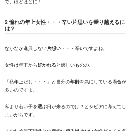
で、ほどほどに！
2 憧れの年上女性・・・辛い片思いを乗り越えるに
は？
なかなか進展しない
片想い
・・・
辛い
ですよね。
女性は年下から
好かれる
と嬉しいものの、
「私年上だし・・・」と自分の
年齢
を気にしている場合が
多いのですよ。
私より若い子を
選ぶ
日が来るのでは？と
シビア
に考えてし
まいがちです。
そのため年下男性との恋愛に
踏み出せない
女性がとても多