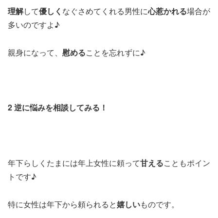
理解
して
優しく
なぐさめてくれる男性に
心惹かれる
場合が
多いのですよ♪
親身になって、
慰める
ことを忘れずに♪
2 逆に悩みを相談してみる！
年下らしくたまには年上女性に頼って
甘える
こともポイン
トです♪
特に女性は年下から頼られると
嬉しい
ものです。