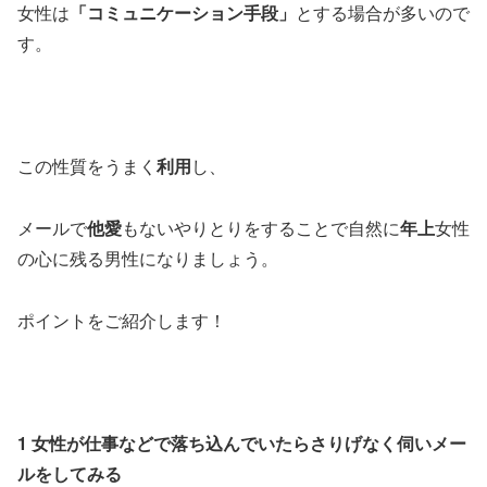
女性は
「コミュニケーション手段」
とする場合が多いので
す。
この性質をうまく
利用
し、
メールで
他愛
もないやりとりをすることで自然に
年上
女性
の心に残る男性になりましょう。
ポイントをご紹介します！
1 女性が仕事などで落ち込んでいたらさりげなく伺いメー
ルをしてみる