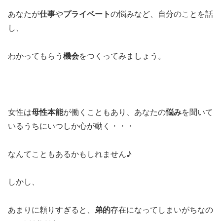
あなたが
仕事
や
プライベート
の悩みなど、自分のことを話
し、
わかってもらう
機会
をつくってみましょう。
女性は
母性本能
が働くこともあり、あなたの
悩み
を聞いて
いるうちにいつしか心が動く・・・
なんてこともあるかもしれません♪
しかし、
あまりに頼りすぎると、
弟的
存在になってしまいがちなの