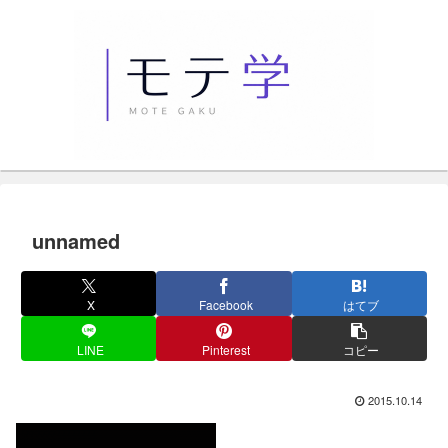
unnamed
X
Facebook
はてブ
LINE
Pinterest
コピー
2015.10.14