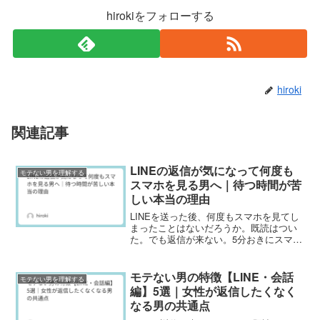
hirokiをフォローする
hiroki
関連記事
LINEの返信が気になって何度も
モテない男を理解する
スマホを見る男へ｜待つ時間が苦
しい本当の理由
LINEを送った後、何度もスマホを見てし
まったことはないだろうか。既読はつい
た。でも返信が来ない。5分おきにスマホ
を確認する。仕事中も、食事中も、頭の
片隅で気になっている。多くの男は、返
信が遅いことそのものが問題だと思って
モテない男の特徴【LINE・会話
モテない男を理解する
いる。でも違う。本...
編】5選｜女性が返信したくなく
なる男の共通点