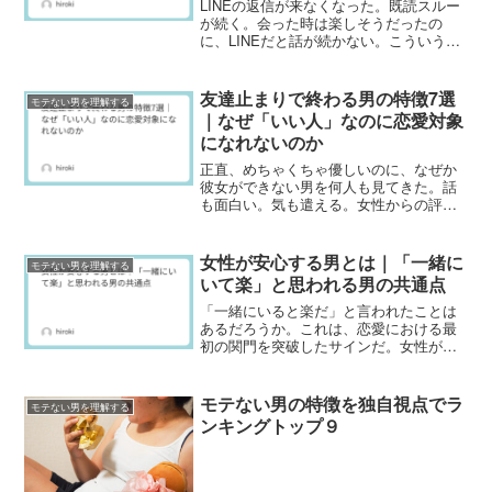
LINEの返信が来なくなった。既読スルー
が続く。会った時は楽しそうだったの
に、LINEだと話が続かない。こういう経
験をしたことはないだろうか。LINEは会
話の延長だ。でも、対面では出ない「モ
テない男の特徴」がLINEでは如実に出る
友達止まりで終わる男の特徴7選
モテない男を理解する
ことがある...
｜なぜ「いい人」なのに恋愛対象
になれないのか
正直、めちゃくちゃ優しいのに、なぜか
彼女ができない男を何人も見てきた。話
も面白い。気も遣える。女性からの評判
も悪くない。なのに、なぜか「友達」で
終わる。おれ自身、昔そういう男だっ
た。「いい人だね」「優しいね」「一緒
女性が安心する男とは｜「一緒に
モテない男を理解する
にいて楽」そう言われるたび...
いて楽」と思われる男の共通点
「一緒にいると楽だ」と言われたことは
あるだろうか。これは、恋愛における最
初の関門を突破したサインだ。女性が男
性に安心感を覚えることは、恋愛感情が
生まれる土台になる。ホスト業界に関わ
ってきた経験の中で、女性が「安心す
モテない男の特徴を独自視点でラ
モテない男を理解する
る」と感じる男のパターンを...
ンキングトップ９