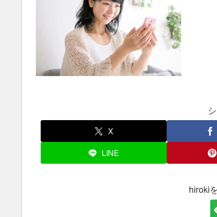
シ
X
LINE
hiro