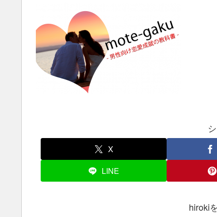
シ
X
LINE
hiro