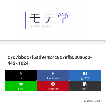
c7d7bbcc7f5ad94427c8c7efb520a6c2-
442×1024
X
Facebook
はてブ
LINE
Pinterest
コピー
2015.10.08