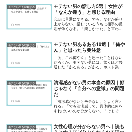
モテない男の話し方5選｜女性が
モテない男を理解する
「なんか違う」と感じる理由
会話は普通にできる。でも、なぜか盛り
上がらない。話しているうちに相手の反
応が薄くなる。「楽しかった」と言われ
るのに、その後が続かない。原因は話の
内容より、話し方にあることが多い。ホ
スト業界に関わってきた経験の中で、何
モテない男あるある10選｜「俺や
モテない男を理解する
百人という男の会話を見て...
ん」と思ったら要注意
「あ、これ俺やん」と思ったことはない
だろうか。モテない男には、驚くほど共
通した「あるある」がある。ホスト業界
に関わってきた経験の中で、何百人とい
う男を見てきた。モテない男がやるこ
と、考えること、言うことは、ほぼパタ
清潔感がない男の本当の原因｜顔
モテない男を理解する
ーンが決まっていた。この記...
じゃなく「自分への意識」の問題
だ
「清潔感がないとモテない、とよく言わ
れる」「でも清潔感って、具体的に何を
すればいいのか分からない」「そもそも
顔が悪いから、清潔感があっても無駄な
んじゃないか」清潔感は、顔ではなく
「整えているかどうか」で決まる。具体
女性心理が分からない男へ｜読も
モテない男を理解する
的にどこを整えればいいか、...