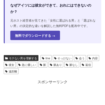
なぜアイツには彼女ができて、おれにはできないの
か？
元ホスト経営者が見てきた「女性に選ばれる男」と「選ばれな
い男」の決定的な違いを解説した無料PDFを配布中です。
無料でダウンロードする →
モテない男を理解する
line
そっけない
会う
内容
彼女
急に優しい
脈
脈あり
脈なし
返信
遠距離
スポンサーリンク