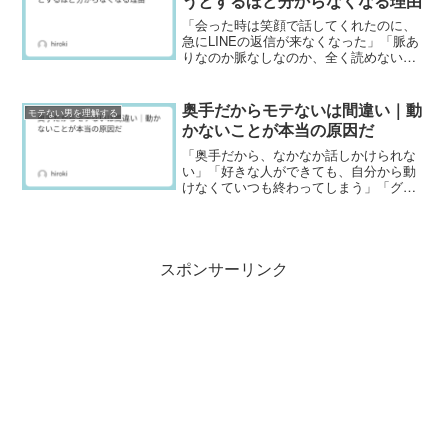
うとするほど分からなくなる理由
「会った時は笑顔で話してくれたのに、
急にLINEの返信が来なくなった」「脈あ
りなのか脈なしなのか、全く読めない」
「女性が何を考えているか分かれば、も
っとうまくできるのに」女性心理は、一
つの行動では判断できない。「愛想がい
奥手だからモテないは間違い｜動
モテない男を理解する
い」と「好意がある」...
かないことが本当の原因だ
「奥手だから、なかなか話しかけられな
い」「好きな人ができても、自分から動
けなくていつも終わってしまう」「グイ
グイいける男と比べると、どうしても不
利な気がする」奥手だからモテないので
はない。動かないからモテないのだ。奥
手の男が勘違いしているこ...
スポンサーリンク