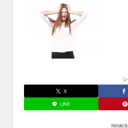
シ
X
LINE
hiro