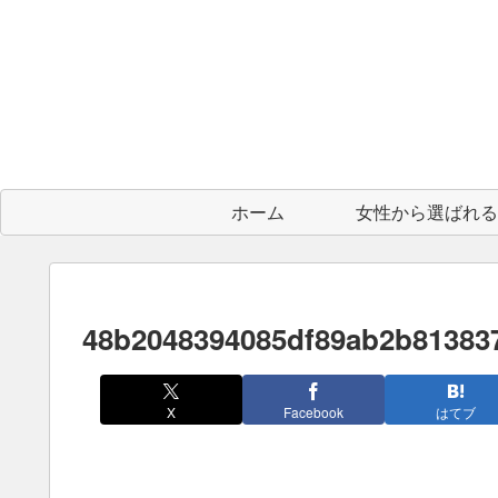
ホーム
48b2048394085df89ab2b81383
X
Facebook
はてブ