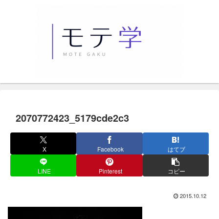
2070772423_5179cde2c3
X
Facebook
はてブ
LINE
Pinterest
コピー
2015.10.12