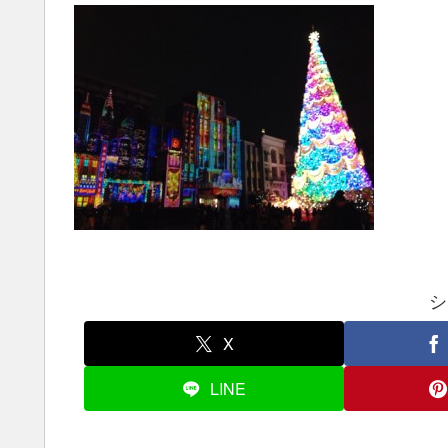
シ
X
LINE