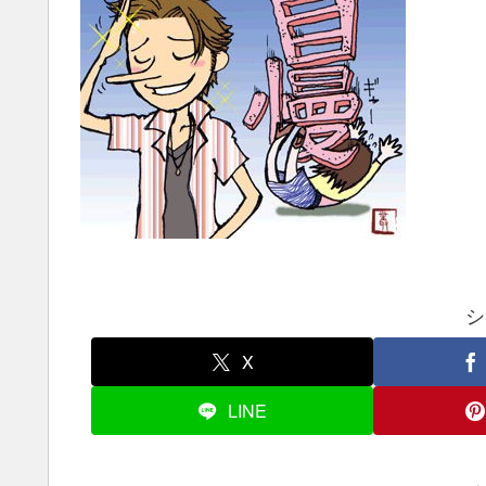
シ
X
LINE